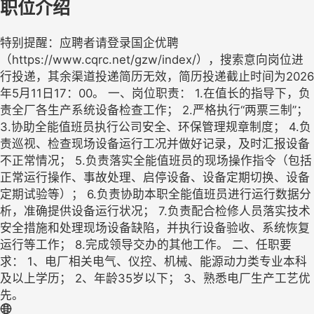
职位介绍
特别提醒：应聘者请登录国企优聘
（https://www.cqrc.net/gzw/index/），搜索意向岗位进
行投递，其余渠道投递简历无效，简历投递截止时间为2026
年5月11日17：00。 一、岗位职责： 1.在值长的指导下，负
责全厂各生产系统设备检查工作； 2.严格执行“两票三制”；
3.协助全能值班员执行公司安全、环保管理规章制度； 4.负
责巡视、检查现场设备运行工况并做好记录，及时汇报设备
不正常情况； 5.负责落实全能值班员的现场操作指令（包括
正常运行操作、事故处理、启停设备、设备定期切换、设备
定期试验等）； 6.负责协助本职全能值班员进行运行数据分
析，准确提供设备运行状况； 7.负责配合检修人员落实技术
安全措施和处理现场设备缺陷，并执行设备验收、系统恢复
运行等工作； 8.完成领导交办的其他工作。 二、任职要
求： 1、电厂相关电气、仪控、机械、能源动力类专业本科
及以上学历； 2、年龄35岁以下； 3、熟悉电厂生产工艺优
先。