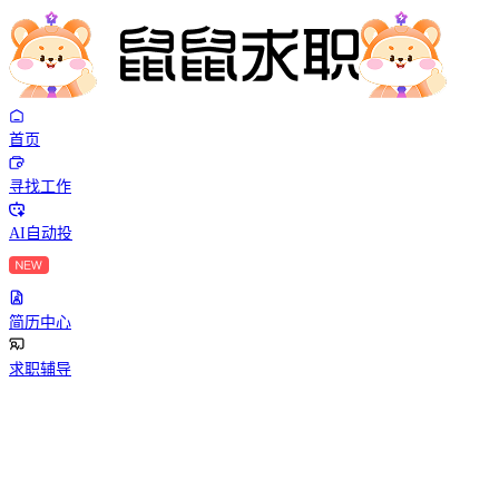
首页
寻找工作
AI自动投
简历中心
求职辅导