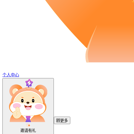
个人中心
更多
邀请有礼