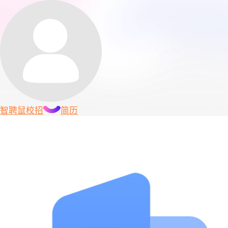
智聘鼠
校招
简历