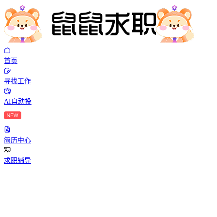
首页
寻找工作
AI自动投
简历中心
求职辅导