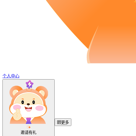
个人中心
更多
邀请有礼