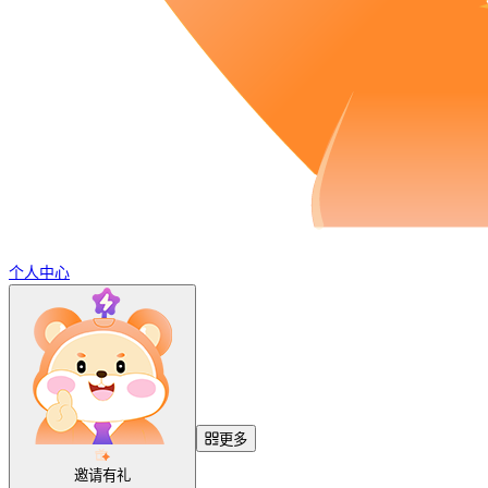
个人中心
更多
邀请有礼