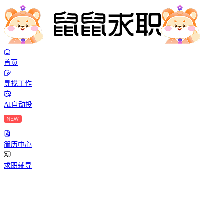
首页
寻找工作
AI自动投
简历中心
求职辅导