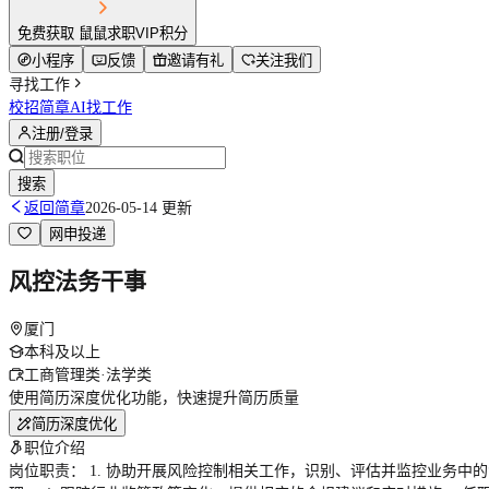
免费获取 鼠鼠求职VIP积分
小程序
反馈
邀请有礼
关注我们
寻找工作
校招简章
AI找工作
注册/登录
搜索
返回简章
2026-05-14 更新
网申投递
风控法务干事
厦门
本科及以上
工商管理类·法学类
使用简历深度优化功能，快速提升简历质量
简历深度优化
职位介绍
岗位职责： 1. 协助开展风险控制相关工作，识别、评估并监控业务中的