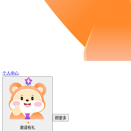
个人中心
更多
邀请有礼