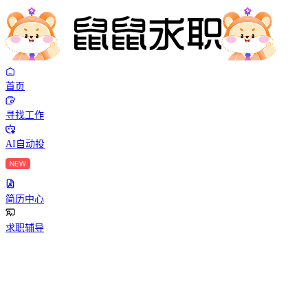
首页
寻找工作
AI自动投
简历中心
求职辅导