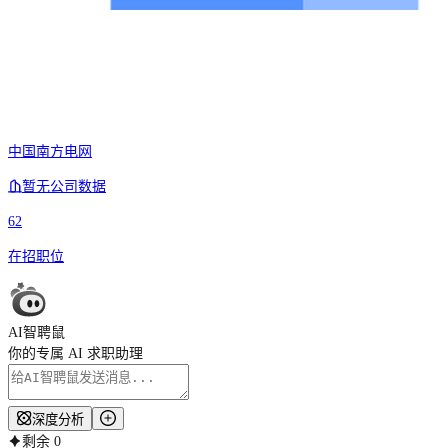
中国南方电网
暂无公司数据
62
在招职位
AI智聘鼠
你的专属 AI 求职助理
深度分析
剩余
0