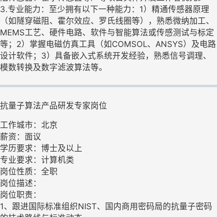
3.专业能力：至少拥有以下一种能力：1）精通传感器原理
（如隧穿磁阻、霍尔效应、罗氏线圈等），熟悉微纳加工、
MEMS工艺、硬件电路、软件与智能算法或传感测试与标定
等；2）掌握电磁仿真工具（如COMSOL、ANSYS）及电路
设计软件；3）具备嵌入式系统开发经验，熟悉信号调理、
模数转换及数字滤波算法等。
抗量子算法产品研发专家岗位
工作城市：北京
薪资：面议
学历要求：博士及以上
专业要求：计算机类
岗位性质：全职
岗位描述：
岗位职责：
1、跟进国际标准组织NIST、国内商用密码局的抗量子密码