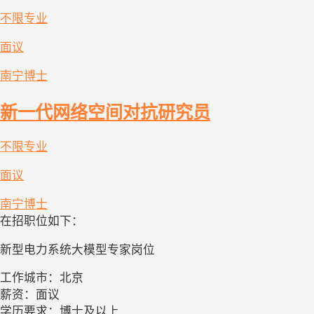
不限专业
面议
南宁
博士
新一代网络空间对抗研究员
不限专业
面议
南宁
博士
在招职位如下：
新型电力系统大模型专家岗位
工作城市：北京
薪资：面议
学历要求：博士及以上