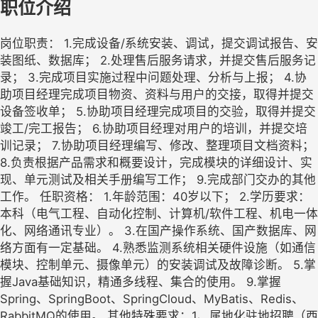
职位介绍
岗位职责： 1.完成设备/系统安装、调试，提交调试报告、安
装图纸、数据库； 2.处理售后服务请求，并提交售后服务记
录； 3.完成项目实施过程中问题处理、分析与上报； 4.协
助项目经理完成项目物资、资料与用户的交接，取得并提交
设备签收单； 5.协助项目经理完成项目的交验，取得并提交
竣工/完工报告； 6.协助项目经理对用户的培训，并提交培
训记录； 7.协助项目经理编写、修改、整理项目文档资料；
8.负责根据产品需求和概要设计，完成模块的详细设计、实
现、单元测试及相关手册编写工作； 9.完成部门交办的其他
工作。 任职资格： 1.年龄范围：40岁以下； 2.学历要求：
本科（电气工程、自动化控制、计算机/软件工程、机电一体
化、网络通讯专业）。 3.在国产操作系统、国产数据库、网
络方面有一定基础。 4.熟悉监测系统相关硬件设施（如通信
模块、控制单元、摄像单元）的安装调试及故障诊断。 5.掌
握Java基础知识，精通多线程、集合的使用。 9.掌握
Spring、SpringBoot、SpringCloud、MyBatis、Redis、
RabbitMQ的使用。 其他特殊要求：1、属地化驻地招聘（西