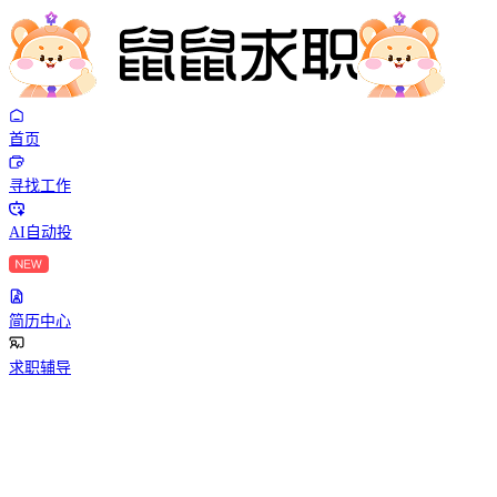
首页
寻找工作
AI自动投
简历中心
求职辅导