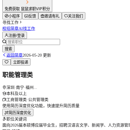
免费获取 鼠鼠求职VIP积分
小程序
反馈
邀请有礼
关注我们
寻找工作
校招简章
AI找工作
注册/登录
搜索
返回简章
2026-05-20 更新
立即投递
职能管理类
深圳·南宁·福州...
本科及以上
工商管理类·公共管理类
使用简历深度优化功能，快速提升简历质量
简历深度优化
职位关键词
面向2026届本硕博应届毕业生，招聘汉语言文学、新闻学、人力资源