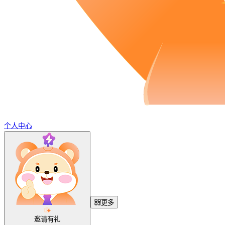
个人中心
更多
邀请有礼