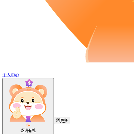
个人中心
更多
邀请有礼