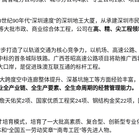
。
0世纪90年代“深圳速度”的深圳地王大厦，从承建深圳
线等大批市政、商业综合体工程，公司在
高、精、尖工程领
初步打造了以轨道交通为核心竞争力，以机场、高速公路
中标的首条城际铁路。广西苍昭高速公路项目将助推广西
大口岸，是促进珠澳互联互通的标杆工程。
及大跨度空中连廊整体提升、深基坑施工等方面经验丰富
业全产业链、全生产要素、全生命周期的经营管理能力。
、詹天佑奖2项、国家优质工程奖24项、钢结构金奖22项
人才培育模式，培育了一大批高素质、复合型、创新型专业
体和“全国五一劳动奖章”“南粤工匠”等先进人物。