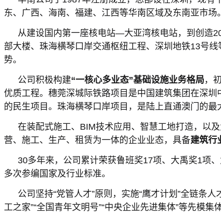
东、广西、海南、福建、江西等华南区域及东南亚市场
从建设国内第一座核电站—大亚湾核电站，到创造2
部大楼、珠海横琴口岸交通枢纽工程、深圳地铁13号
势。
公司积极构建
“一核心多业态”基础设施业务格局
，
优质工程。穗莞深城际铁路项目是中国建筑集团在深圳
的民生项目。珠海横琴口岸项目，是陆上直通澳门的最
在装配式施工、BIM技术应用、智慧工地打造，以
营、施工、生产、租赁为一体的企业业态，具备
建筑行
30多年来，公司累计荣获鲁班奖17项、大禹奖1项
多次参编国家及行业标准。
公司坚持“党管人才”原则，实施“鹰才计划”全链条
工之家”“全国青年文明号”“中央企业先进集体”等先模集