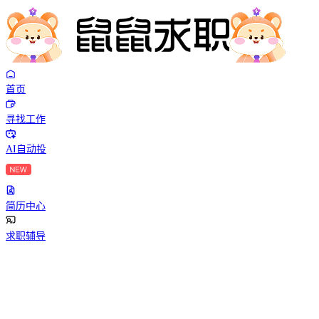
首页
寻找工作
AI自动投
简历中心
求职辅导