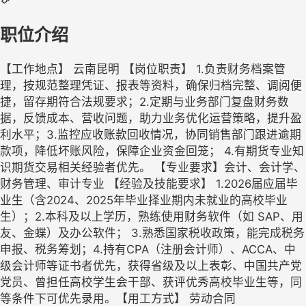
职位介绍
【工作地点】 云南昆明 【岗位职责】 1.负责财务档案管
理，按规范整理凭证、报表等资料，确保归档完整、调阅便
捷，留存期符合法规要求；2.定期与业务部门复盘财务数
据，反馈成本、营收问题，助力业务优化运营策略，提升盈
利水平；3.监控应收账款回收情况，协同销售部门跟进逾期
款项，降低坏账风险，保障企业资金回笼； 4.有期货专业知
识期货交易相关经验者优先。 【专业要求】会计、会计学、
财务管理、审计专业 【经验及技能要求】 1.2026届应届毕
业生（含2024、2025年毕业择业期内未就业的高校毕业
生）；2.本科及以上学历，熟练使用财务软件（如 SAP、用
友、金蝶）及办公软件； 3.熟悉国家税收政策，能完成税务
申报、税务筹划；4.持有CPA（注册会计师）、ACCA、中
级会计师等证书者优先，获得省级及以上表彰、中国共产党
党员、曾担任高校学生会干部、获评优秀高校毕业生等，同
等条件下可优先录用。【用工方式】 劳动合同