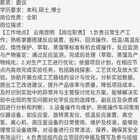
薪资：面议
学历要求：本科,硕士,博士
岗位性质：全职
岗位描述：
【工作地点】 云南昆明 【岗位职责】 1.负责日常生产工
作；熟练掌握搭建反应装置、投料、回流操作、低温/高温反
应、惰性保护、萃取、蒸馏等标准有机合成操作，反应监测
与产物鉴定：通过反应监测，完成后处理（萃取、蒸馏及产
物纯化；2.对生产工艺进行优化；依据项目计划，在相应节
点内高效完成实验任务，包括路线探索、工艺优化及放大实
验。协助开展合成工艺路线的设计与优化，分析实验数据，
提出工艺改进建议，提升产品收率与质量，降低项目成本，
及时识别实验中的异常并与主管探讨优化方案，能够解决实
验中出现的常见问题对化学反应的选择性、副反应及杂质成
因进行分析和判断； 3.设备操作与维护，熟练操作车间常用
仪器设备，如反应釜、旋转蒸发仪、低温反应装置、真空
泵、离心机、高压釜设备的日常使用、维护及校准，能够处
理常见设备故障，对设备进行日常清洁、保养，确保其安全
有效运行；4.负责班组内自立项目的申报及撰写及参与班组