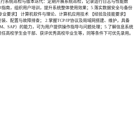
执行系统巡检与版本迭代：定期开展系统巡检，记录运行日志与性能数
指南，组织用户培训，提升系统整体使用效果；5.落实数据安全与备份
业要求】 计算机软件与理论、计算机应用技术 【经验及技能要求】
装、配置与故障排查； 2.掌握TCP/IP协议及局域网搭建、维护，具备
CRM、SAP）的能力，可为用户提供操作指导与问题处理；5.了解信息系统
担任高校学生会干部、获评优秀高校毕业生等，同等条件下可优先录用。