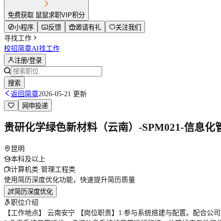
免费获取 鼠鼠求职VIP积分
小程序
反馈
邀请有礼
关注我们
寻找工作
校招简章
AI找工作
注册/登录
搜索
返回简章
2026-05-21 更新
网申投递
贵研化学绿色新材料（云南）-SPM021-信息化
昆明
本科及以上
计算机类·管理工程类
使用简历深度优化功能，快速提升简历质量
简历深度优化
职位介绍
【工作地点】 云南安宁 【岗位职责】1.参与系统搭建与配置。配合