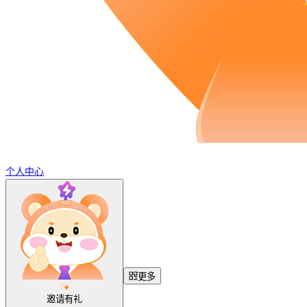
个人中心
更多
邀请有礼