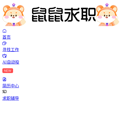
首页
寻找工作
AI自动投
简历中心
求职辅导