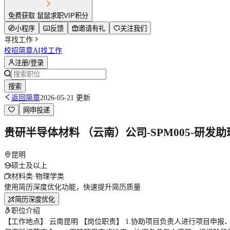
免费获取 鼠鼠求职VIP积分
小程序
反馈
邀请有礼
关注我们
寻找工作
校招简章
AI找工作
注册/登录
搜索
返回简章
2026-05-21 更新
网申投递
贵研半导体材料 （云南）公司-SPM005-研发助
昆明
硕士及以上
材料类·物理学类
使用简历深度优化功能，快速提升简历质量
简历深度优化
职位介绍
【工作地点】 云南昆明 【岗位职责】 1.协助项目负责人进行项目申