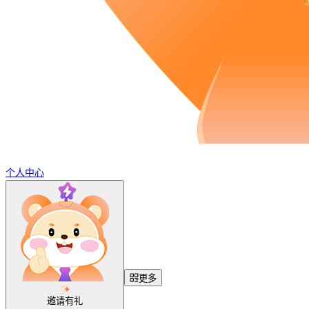
个人中心
更多
邀请有礼