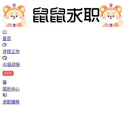
首页
寻找工作
AI自动投
简历中心
求职辅导