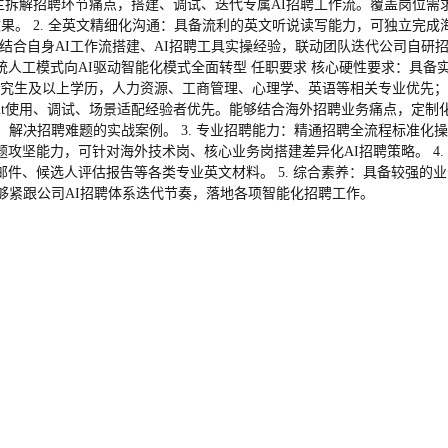
面，自主拆解招聘环节痛点，搭建、调试、迭代专属AI招聘工作流。覆盖岗
用效果。 2. 全英文精细化沟通：具备流利的英文听说读写能力，可独立
优化：结合自身AI工作流搭建、AI招聘工具实操经验，联动团队迭代公司自研
模式向AI驱动智能化模式全面转型 任职要求 核心硬性要求：具备实打实的
研究生及以上学历，人力资源、工商管理、心理学、英语等相关专业优先； 2
ent使用、调试、场景适配经验者优先。能够结合海外招聘业务痛点，定
、解决招聘难题的实战案例。 3. 专业招聘能力：精通招聘全流程标准
攻坚能力，可针对海外技术岗、核心业务岗搭建差异化AI招聘策略。 4
件、候选人评估报告等各类专业英文材料。 5. 综合素养：具备较强的
够紧跟公司AI招聘体系迭代节奏，落地各项智能化招聘工作。