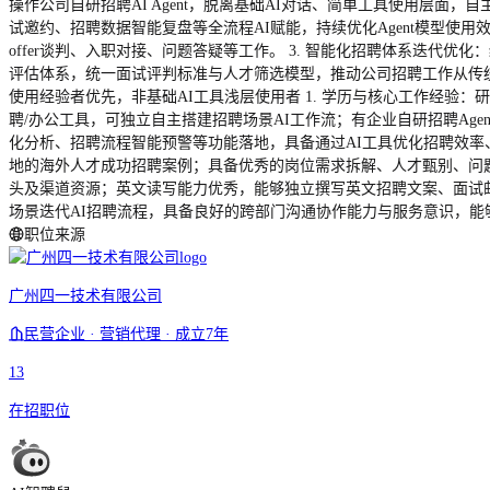
操作公司自研招聘AI Agent，脱离基础AI对话、简单工具使用层
试邀约、招聘数据智能复盘等全流程AI赋能，持续优化Agent模型使
offer谈判、入职对接、问题答疑等工作。 3. 智能化招聘体系迭代
评估体系，统一面试评判标准与人才筛选模型，推动公司招聘工作从传统人工
使用经验者优先，非基础AI工具浅层使用者 1. 学历与核心工作经验：
聘/办公工具，可独立自主搭建招聘场景AI工作流；有企业自研招聘Ag
化分析、招聘流程智能预警等功能落地，具备通过AI工具优化招聘效率
地的海外人才成功招聘案例；具备优秀的岗位需求拆解、人才甄别、问题
头及渠道资源；英文读写能力优秀，能够独立撰写英文招聘文案、面试邮
场景迭代AI招聘流程，具备良好的跨部门沟通协作能力与服务意识，能
职位来源
广州四一技术有限公司
民营企业 · 营销代理 · 成立7年
13
在招职位