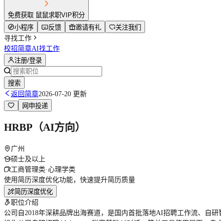
免费获取 鼠鼠求职VIP积分
小程序
反馈
邀请有礼
关注我们
寻找工作
校招简章
AI找工作
注册/登录
搜索
返回简章
2026-07-20 更新
网申投递
HRBP（AI方向）
广州
硕士及以上
工商管理类·心理学类
使用简历深度优化功能，快速提升简历质量
简历深度优化
职位介绍
公司自2018年深耕品牌出海赛道，是国内首批落地AI招聘工作流、自研智能