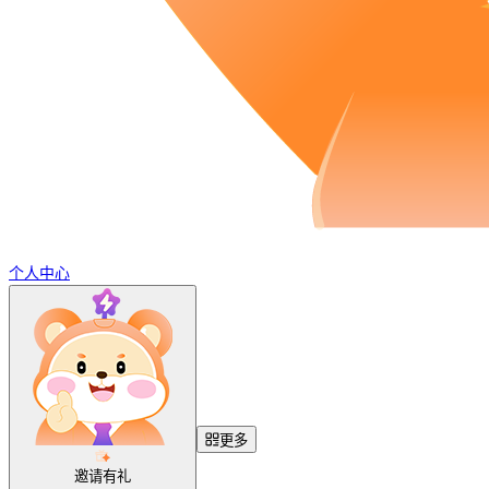
个人中心
更多
邀请有礼