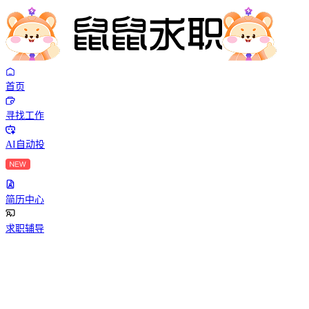
首页
寻找工作
AI自动投
简历中心
求职辅导