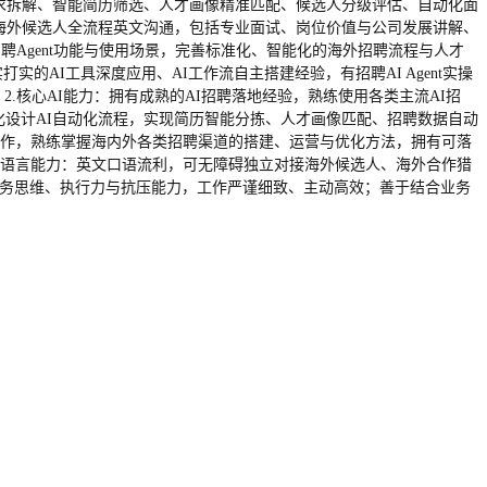
位需求拆解、智能简历筛选、人才画像精准匹配、候选人分级评估、自动化面
完成海外候选人全流程英文沟通，包括专业面试、岗位价值与公司发展讲解、
招聘Agent功能与使用场景，完善标准化、智能化的海外招聘流程与人才
AI工具深度应用、AI工作流自主搭建经验，有招聘AI Agent实操
.核心AI能力：拥有成熟的AI招聘落地经验，熟练使用各类主流AI招
制化设计AI自动化流程，实现简历智能分拣、人才画像匹配、招聘数据自动
化操作，熟练掌握海内外各类招聘渠道的搭建、运营与优化方法，拥有可落
. 语言能力：英文口语流利，可无障碍独立对接海外候选人、海外合作猎
业务思维、执行力与抗压能力，工作严谨细致、主动高效；善于结合业务