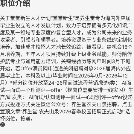
职位介绍
关于堂堂新生人才计划“堂堂新生”是养生堂专为海内外应届
毕业生设立的人才发展计划，致力于培养拥有多元化知识广
度及某一领域专业深度的复合型人才，成为公司未来的业务
攻坚者、引领者和领导者。培养资源基于专业条线的定制化
培养，加速成才校招人才池长效追踪，被看见、给机会18个
月培养期，五年人才项目持续升级上级业务赋能，师傅陪伴
护航专业与通用能力培训，关键经验历练网申时间3月下旬
开始，若Offer满员网申通道关闭招聘对象2026届海内外应
届毕业生，本科及以上(毕业时间在2025年9月-2026年12
月）*部分岗位开放至24-26届面试流程营销/职能类： AI面
试—面试—心理测评—offer（视岗位需要安排一线实习）生
产/研发类： AI面试/认知测评—面试—心理测评—offer投递
方式投递方式关注微信公众号：养生堂农夫山泉招聘，点击
置顶文章“养生堂 农夫山泉2026春季校园招聘正式启动!”选
择岗位，投递。