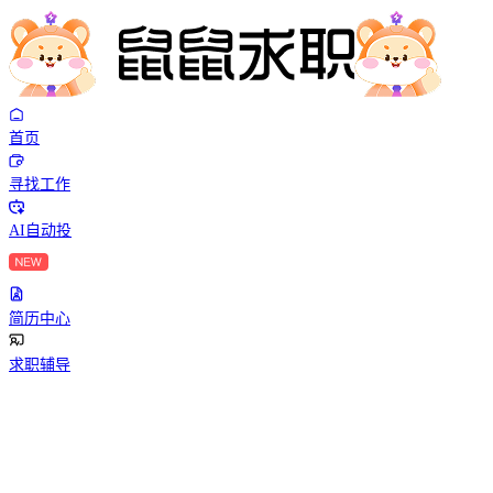
首页
寻找工作
AI自动投
简历中心
求职辅导