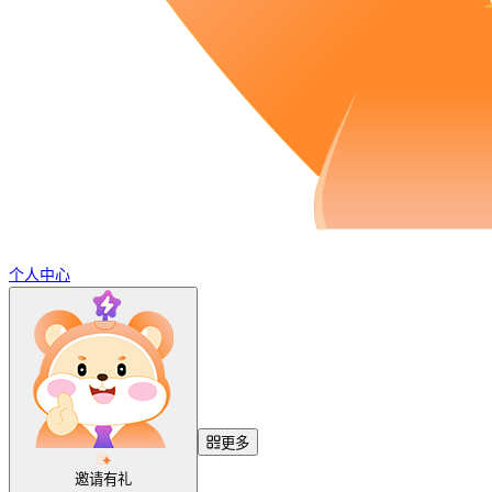
个人中心
更多
邀请有礼