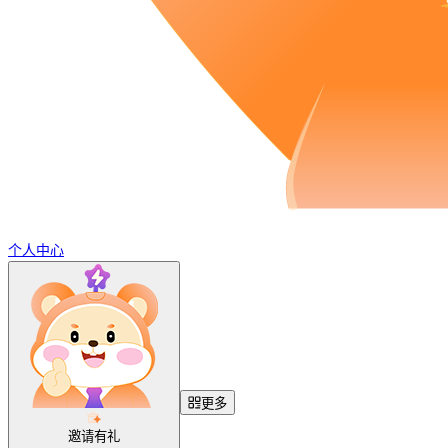
个人中心
更多
邀请有礼