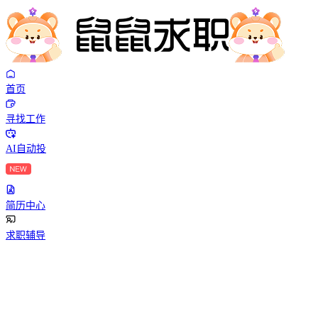
首页
寻找工作
AI自动投
简历中心
求职辅导