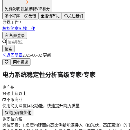
免费获取 鼠鼠求职VIP积分
小程序
反馈
邀请有礼
关注我们
寻找工作
校招简章
AI找工作
注册/登录
搜索
返回简章
2026-06-02 更新
网申投递
电力系统稳定性分析高级专家/专家
广州
硕士及以上
不限专业
使用简历深度优化功能，快速提升简历质量
简历深度优化
职位介绍
岗位职责：1.负责构建面向高比例新能源接入（如光伏、高压直流）的