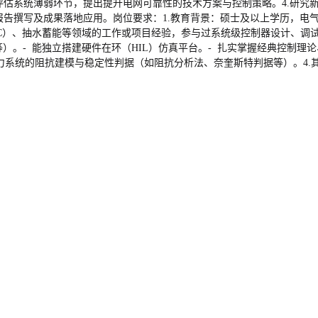
评估系统薄弱环节，提出提升电网可靠性的技术方案与控制策略。4.研究
报告撰写及成果落地应用。岗位要求：1.教育背景：硕士及以上学历，电
VDC）、抽水蓄能等领域的工作或项目经验，参与过系统级控制器设计、调
T PowerFactory等）。- 能独立搭建硬件在环（HIL）仿真平台。- 扎实
的阻抗建模与稳定性判据（如阻抗分析法、奈奎斯特判据等）。4.其他要求：