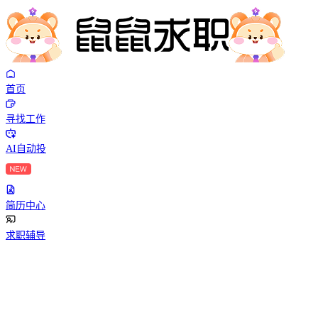
首页
寻找工作
AI自动投
简历中心
求职辅导