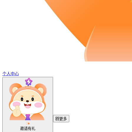
个人中心
更多
邀请有礼