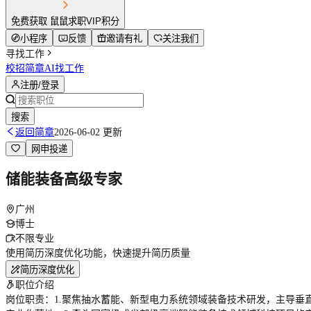
免费获取 鼠鼠求职VIP积分
小程序
反馈
邀请有礼
关注我们
寻找工作
校招简章
AI找工作
注册/登录
搜索
返回简章
2026-06-02 更新
网申投递
储能装备高级专家
广州
博士
不限专业
使用简历深度优化功能，快速提升简历质量
简历深度优化
职位介绍
岗位职责：1.聚焦抽水蓄能、新型电力系统领域装备技术研发，主导垂