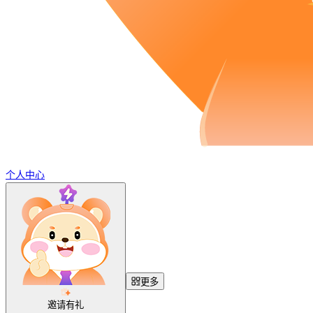
个人中心
更多
邀请有礼