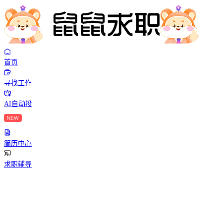
首页
寻找工作
AI自动投
简历中心
求职辅导