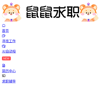
首页
寻找工作
AI自动投
简历中心
求职辅导