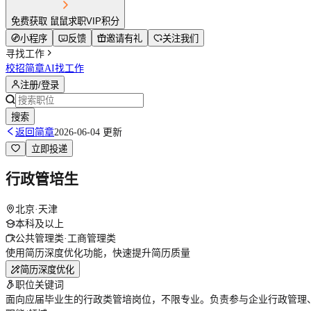
免费获取 鼠鼠求职VIP积分
小程序
反馈
邀请有礼
关注我们
寻找工作
校招简章
AI找工作
注册/登录
搜索
返回简章
2026-06-04 更新
立即投递
行政管培生
北京·天津
本科及以上
公共管理类·工商管理类
使用简历深度优化功能，快速提升简历质量
简历深度优化
职位关键词
面向应届毕业生的行政类管培岗位，不限专业。负责参与企业行政管理、