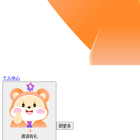
个人中心
更多
邀请有礼