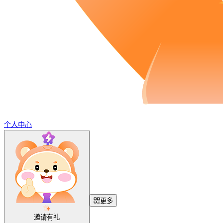
个人中心
更多
邀请有礼