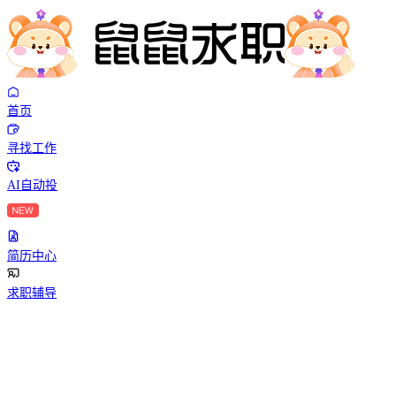
首页
寻找工作
AI自动投
简历中心
求职辅导