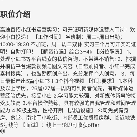
职位介绍
高途直招小红书运营实习：可开证明新媒体运营入门岗！欢
迎小白投递！ 【工作时间】 坐班制：周三-周日出勤；
10:00-19:30 不加班，周一周二双休 实习三个月可开实习证
明！自助打印！ 【薪资待遇】综合3~4k 【岗位职责】 1、
处理小红书等平台线索的私信咨询，不带课不销售; 2、挖掘
并模仿平台爆款视频与图文内容（日常刷抖音、小红书完成
素材搜集），也鼓励原创产出，充分发挥个人创意。 3、每
日最低产出5篇小红书＋3个抖音视频 【任职要求】 1.本科
及以上学历，26届/27届一周内可到岗者优先，有新媒体运
营经验优先，接受小白 2.学习能力较强、对新媒体新事物接
受度较高 3.平台操作熟练，具有较强的自我管理和时间管理
能力 4.积极主动，性格开朗 【周边设施】 公司免费健身
房、食堂、南北门小吃街、内部员工优质租房群、临近地铁
5号线等 【面试】：线上一轮即可收获offer