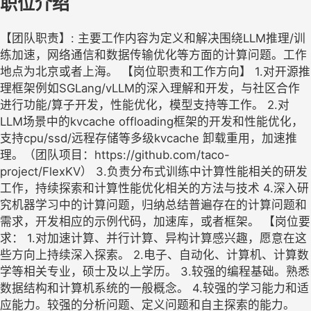
职位介绍
【团队职责】: 主要工作内容为定义和解决围绕LLM推理/训
练加速，网络通信和数据传输优化等方面的计算问题。工作
地点为北京或者上海。 【岗位职责和工作方向】 1.对开源推
理框架例如SGLang/vLLM的深入理解和开发，与社区合作
进行功能/算子开发，性能优化，模型支持等工作。 2.对
LLM场景中的kvcache offloading框架的开发和性能优化，
支持cpu/ssd/远程存储等多级kvcache 卸载重用，加速推
理。（团队项目：https://github.com/taco-
project/FlexKV） 3.负责分布式训练中计算性能相关的研发
工作，持续探索和计算性能优化相关的方法与技术 4.深入研
究机器学习中的计算问题，归纳总结普遍存在的计算问题和
需求，开发相应的示例代码，加速库，或者框架。 【岗位要
求： 1.对加速计算、并行计算、异构计算感兴趣，愿意在这
些方向上持续深入探索。 2.电子、自动化、计算机、计算数
学等相关专业，硕士及以上学历。 3.较强的编程基础。熟悉
数据结构和计算机系统的一般概念。 4.较强的学习能力和适
应能力。较强的分析问题、定义问题和自主探索的能力。