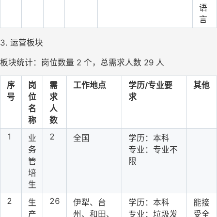
语
言
3. 运营板块
板块统计：岗位数量 2 个，总需求人数 29 人
序
岗
需
工作地点
学历/专业要
其他
号
位
求
求
名
人
称
数
1
2
业
全国
学历：本科
务
专业：专业不
管
限
培
生
2
26
生
伊犁、台
学历：本科
能接
产
州、和田、
专业：垃圾发
受全