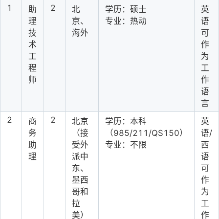
1
2
助
北
学历：硕士
英
理
京、
专业：热动
语
技
海外
可
术
作
工
为
程
工
师
作
语
言
2
2
商
北京
学历：本科
英
务
（接
（985/211/QS150）
语/
助
受外
专业：不限
西
理
派中
语
东、
可
墨西
作
哥和
为
拉
工
美）
作