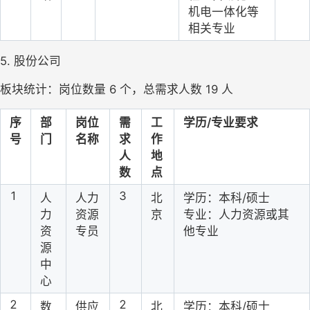
机电一体化等
相关专业
5. 股份公司
板块统计：岗位数量 6 个，总需求人数 19 人
序
部
岗位
需
工
学历/专业要求
号
门
名称
求
作
人
地
数
点
1
3
人
人力
北
学历：本科/硕士
力
资源
京
专业：人力资源或其
资
专员
他专业
源
中
心
2
2
数
供应
北
学历：本科/硕士