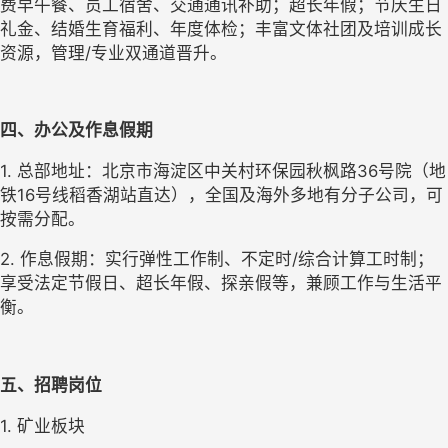
费早午餐、员工宿舍、交通通讯补助；超长年假；节庆生日
礼金、结婚生育福利、年度体检；丰富文体社团及培训成长
资源，管理/专业双通道晋升。
四、办公及作息假期
1. 总部地址：北京市海淀区中关村环保园秋枫路36号院（地
铁16号线稻香湖站直达），全国及海外多地有分子公司，可
按需分配。
2. 作息假期：实行弹性工作制、不定时/综合计算工时制；
享受法定节假日、超长年假、探亲假等，兼顾工作与生活平
衡。
五、招聘
岗位
1. 矿业板块