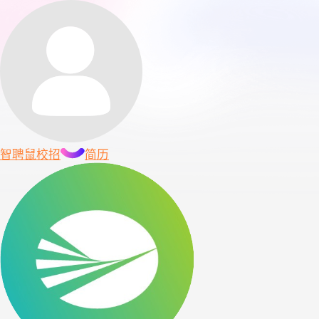
智聘鼠
校招
简历