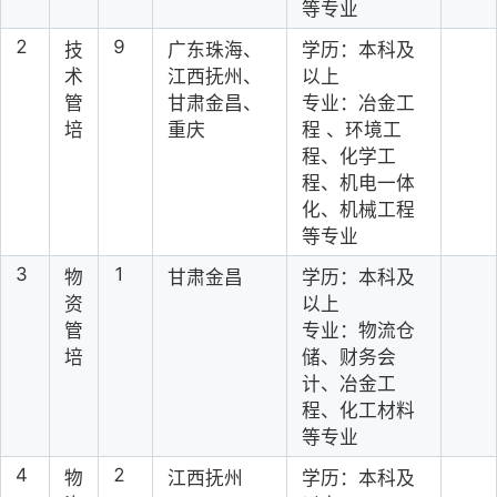
等专业
2
9
技
广东珠海、
学历：本科及
术
江西抚州、
以上
管
甘肃金昌、
专业：冶金工
培
重庆
程 、环境工
程、化学工
程、机电一体
化、机械工程
等专业
3
1
物
甘肃金昌
学历：本科及
资
以上
管
专业：物流仓
培
储、财务会
计、冶金工
程、化工材料
等专业
4
2
物
江西抚州
学历：本科及