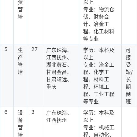
资
以上
管
专业：物流仓
培
储、财务会
计、冶金工
程、化工材料
等专业
5
27
生
广东珠海、
学历：本科及
可
产
江西抚州、
以上
接
管
湖北黄石、
专业：冶金工
受
培
甘肃金昌、
程、化学工
短/
甘肃靖远、
程、材料工
长
重庆
程、环境工
期
程、工业工程
倒
等专业
班
6
3
设
广东珠海、
学历：本科及
备
江西抚州
以上
管
专业：机械工
培
程、自动化、