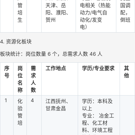
管
天津、岳
电相关（热能
国调
培
阳、濮阳、
动力/电气自
配，
生
贺州
动化/发变
倒班
电）
4. 资源化板块
板块统计：岗位数量 6 个，总需求人数 46 人
序
岗
需
工作地点
学历/专业要求
其
号
位
求
他
名
人
称
数
1
4
化
江西抚州、
学历：本科及
验
甘肃金昌
以上
管
专业： 冶金工
培
程、化工材
料、环境工程