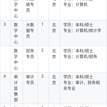
字
链专
京
专业：计算机
中
员
心
3
1
数
大数
北
学历：本科/硕士
字
据专
京
专业：计算机/统计学
中
员
心
2
数
财务
北
学历：本科/硕士
字
专员
京
专业：计算机/财务
中
心
4
3
审
审计
北
学历：本科/硕士
计
专员
京
专业：审计、财务相
监
关专业
察
部