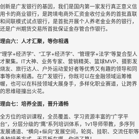
创新是广发银行的基因，我们是国内第一家发行真正意义信
用卡的商业银行，是跨境电商外汇资金收付业务的首批直联
和间联模式试点银行，是首批开展个人养老金业务的银行，
还是广州期货交易所首批保证金存管合作银行。
理由六：
人才汇聚，
等你相遇
“理
学
+经济
学
”、“工
学
+
经济学
”、“
管理学
+法学”
等
复合
型
人
才聚集
。
IT大神
、业务专家、营销精英、
篮球
MVP
、
摄影发
烧友
、旅行达人、户外运动爱好者等
优秀又有趣的领导和同
事等你来相遇。在广发银行，你既可以在金融领域运筹帷
幄，也可以在科技领域大展身手，多样化职业赛道，让跨界
的思维碰撞出火花。
理由七：
培养全面，晋升
通畅
全方位的培训课程，全员覆盖、学习资源丰富的
“广学平
台”，分层分级的“鹰”系列培训体系，1v1导师带教，多序列
发展通道、“横向+纵向”发展空间，轮岗、挂职、交流任职等
多种培养方式。天花板在哪，你说了算！