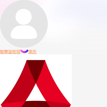
智聘鼠
校招
简历