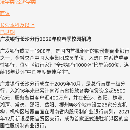
法学类·经济学类
面议
长沙
本科及以上
已过期
广发银行长沙分行
202
6
年度春季校园招聘
广发银行成立于
1988年，
是国内首批组建的股份制商业银行
之一
，
金融央企中国人寿集团成员单位，
入选国内系统重要
性银行，位列《银行家》
“全球银行1000强”榜单第60位
，
连
续
15年获评“中国年度最佳雇主”。
广发银行长沙分行成立于
2009年10月，是总行直属一级分
行，入湘16年来已累计向湖南省投放各类信贷资金超5500
亿元，
服务各类客户近
400万户，
并在长沙、衡阳、株洲、
湘潭、常德、邵阳、岳阳、郴州等
8个地市设立26家分支机
构，机构区域覆盖面在湖南省内股份制商业银行前列，2021
年12月新设岳阳自贸区支行，成为首家正式进驻新港区的全
国性股份制商业银行。