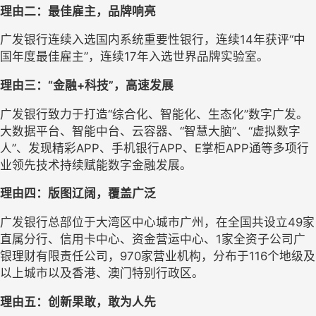
理由二：最佳雇主，品牌响亮
广发银行连续入选国内系统重要性银行，连续
14
年获评
“中
国年度最佳雇主”，连续
17
年入选世界品牌实验室。
理由三：
“金融
+
科技
”，高速发展
广发银行致力于打造
“综合化、智能化、生态化”数字广发。
大数据平台、智能中台、云容器、“智慧大脑”、“虚拟数字
人”、发现精彩APP、手机银行
APP
、
E
掌柜
APP
通等多项行
业领先技术持续赋能数字金融发展。
理由四：版图辽阔，覆盖广泛
广发银行
总部位于大湾区中心城市广州，在全国共设立
49家
直属分行、信用卡中心、资金营运中心、1家全资子公司广
银理财有限责任公司，970家营业机构，分布于116个地级及
以上城市以及香港、澳门特别行政区。
理由五：创新果敢，敢为人先