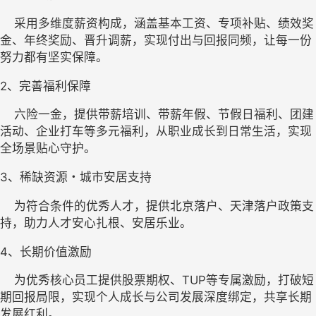
    采用多维度薪资构成，涵盖基本工资、专项补贴、绩效奖
金、年终奖励、晋升调薪，实现付出与回报同频，让每一份
努力都有坚实保障。
2、
完善福利保障
    六险一金
，提供带薪培训、带薪年假、节假日福利、团建
活动、企业打车等多元福利，从职业成长到日常生活，实现
全场景贴心守护。
3
、
稀缺资源・城市安居支持
    为符合条件的优秀人才，提供北京落户、天津落户政策支
持，助力人才安心扎根、安居乐业。
4、
长期价值激励
    为优秀核心员工提供股票期权、TUP等专属激励，打破短
期回报局限，实现个人成长与公司发展深度绑定，共享长期
发展红利。