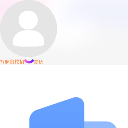
智聘鼠
校招
简历