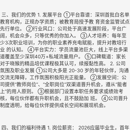
 三、我们的优势 1. 发展平台 ①平台靠谱：深圳首批白名单
教育机构，正规办学资质；被教育局授予教 育资金监管试点
先行单位。 ②行业风口：公司处于高速发展阶段，平台广
阔，机会众多，只等优秀的你加入。 ③人才培养：每年至
少3次职业培训，为你的职业素养充电赋能，提升对教培行
业 的认知。 ④平台实力：学员流量池巨大，线上平台多渠
道覆盖至少深圳40万+私域流量用户。 ⑤口碑载道：家长
对于晓猴的精品培优课程极其认可，续报黏性高。 2. 公司
氛围及职业发展 ①公司大多是 20-30 岁的年轻伙伴，沟通
交流无障碍，工作氛围积极阳光正能量。 ②发展空间：公
司提供“教师岗位”、“全职岗位”双渠道晋升机会，遵从“能者 
上”的用人原则。 ③根据部门设置本职任务要求或绩效考
核，每位伙伴都有升职机会，且不鼓励加 班。 ④公司晋升
制度透明，给每位伙伴提供成长空间和展现机会。
 四、我们的福利待遇 1. 岗位薪资： 2026应届毕业生，首年