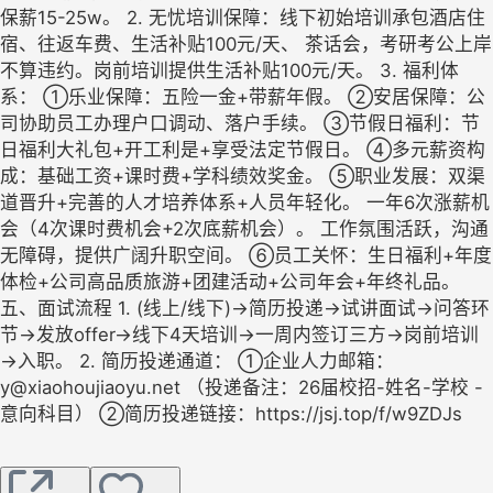
保薪15-25w。 2. 无忧培训保障：线下初始培训承包酒店住
宿、往返车费、生活补贴100元/天、 茶话会，考研考公上岸
不算违约。岗前培训提供生活补贴100元/天。 3. 福利体
系： ①乐业保障：五险一金+带薪年假。 ②安居保障：公
司协助员工办理户口调动、落户手续。 ③节假日福利：节
日福利大礼包+开工利是+享受法定节假日。 ④多元薪资构
成：基础工资+课时费+学科绩效奖金。 ⑤职业发展：双渠
道晋升+完善的人才培养体系+人员年轻化。 一年6次涨薪机
会（4次课时费机会+2次底薪机会）。 工作氛围活跃，沟通
无障碍，提供广阔升职空间。 ⑥员工关怀：生日福利+年度
体检+公司高品质旅游+团建活动+公司年会+年终礼品。
五、面试流程 1. (线上/线下)→简历投递→试讲面试→问答环
节→发放offer→线下4天培训→一周内签订三方→岗前培训
→入职。 2. 简历投递通道： ①企业人力邮箱：
y@xiaohoujiaoyu.net （投递备注：26届校招-姓名-学校 -
意向科目） ②简历投递链接：https://jsj.top/f/w9ZDJs