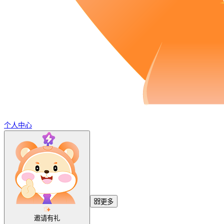
个人中心
更多
邀请有礼