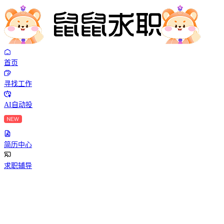
首页
寻找工作
AI自动投
简历中心
求职辅导