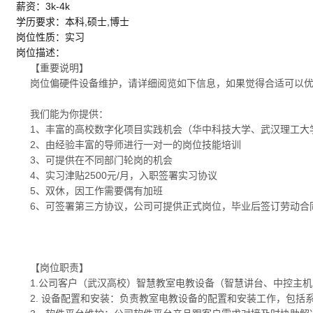
薪资：3k-4k
学历要求：本科,硕士,博士
岗位性质：实习
岗位描述：
【重要说明】
岗位偏硬件设备维护，请详细阅览如下信息，如果觉得合适可以
我们能为你提供：
1、丰富的高校数字化项目实践机会（华中科技大学、武汉理工大
2、由经验丰富的导师进行一对一的岗位技能培训
3、可提供在不同部门轮岗的机会
4、实习津贴2500元/月，入职签署实习协议
5、双休，因工作需要偶有加班
6、可签署第三方协议，公司可提供正式岗位，毕业后签订劳动合
【岗位职责】
1.公司客户（武汉高校）智慧教室电教设备（智慧讲台、中控主
2. 设备配置和安装：负责教室电教设备的配置和安装工作，包