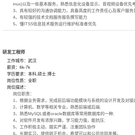
inux)以及一些基本服务，熟悉信息化设备显示、音视频设备优先
3、具有较好的沟通协调能力，具备高度的工作责任心及客户服务
4、有较强的技术文档服务报告撰写能力
5、懂ITSS信息技术服务运行维护标准者优先
研发工程师
工作城市：武汉
薪资：6k-7k
学历要求：本科,硕士,博士
岗位性质：全职
岗位描述：
岗位职责：
1、根据业务需求，完成前后端功能模块与系统的设计开发及对接
2、计算机、数学等相关专业，熟悉前端或后端;
3、熟悉MySQL或者oracle数据库等常用数据库的一种;
4、对软件开发有浓厚兴趣，学习能力强，能抗压;
5、工作积极主动、踏实严谨、注重团队协作
6、长期实习，提供转正机会，希望可以和公司共同发展。