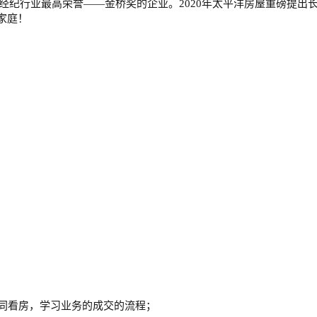
经纪行业最高荣誉
——
金桥奖的企业。
2020年太平洋房屋重磅提
家庭！
同看房，学习业务的成交的流程；