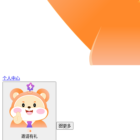
个人中心
更多
邀请有礼