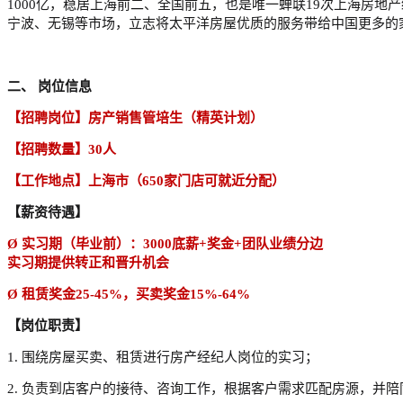
1000亿，稳居上海前二、全国前五，也是唯一蝉联1
9
次上海房地产
宁波、无锡等市场，立志将太平洋房屋优质的服务带给中国更多的
二、
岗位信息
【招聘岗位】房产销售管培生
（
精英计划
）
【招聘数量】
30
人
【工作地点】上海市（
650家门店可就近分配）
【薪资待遇】
Ø
实习期
（
毕业前
）
：
3000底薪+奖金+团队业绩分边
实习期提供转正和晋升机会
Ø
租赁奖金
25-45%，买卖奖金15%-64%
【岗位职责】
1.
围绕房屋买卖、租赁进行房产经纪人岗位的实习；
2.
负责到店客户的接待、咨询工作，根据客户需求匹配房源，并陪