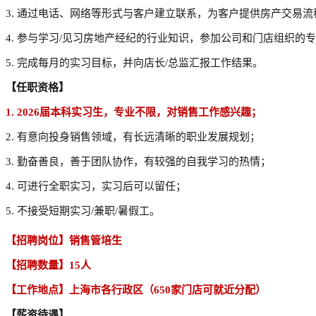
3.
通过电话、网络等形式与客户建立联系，为客户提供房产
交易流
4.
参与学习
/见习房地产经纪的行业知识，参加公司和门店组织的
5.
完成每月的实习目标，并向店长
/总监汇报工作结果。
【任职资格】
1.
20
26
届本科实习生
，专业不限
，
对销售工作感兴趣
；
2.
有意向投身
销售领域
，有长远
清晰
的职业发展规划
；
3.
勤奋善良
，
善于团队协作，
有较强的自我学习的热情；
4.
可进行全职实习，实习后可以留任
；
5.
不接受短期实习
/
兼职
/暑假工
。
【招聘岗位】
销售管培生
【招聘数量】
15
人
【工作地点】上海市
各行政区
（
650家门店可就近分配）
【薪资待遇】