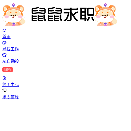
首页
寻找工作
AI自动投
简历中心
求职辅导