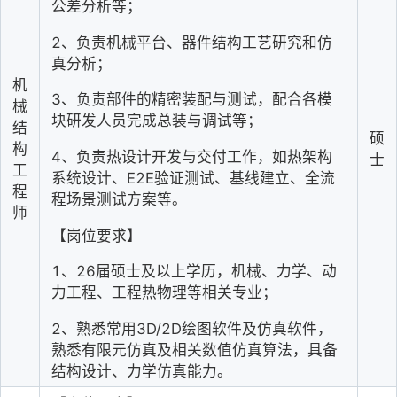
公差分析等；
2
、负责机械平台、器件结构工艺研究和仿
真分析；
机
3
、负责部件的精密装配与测试，配合各模
械
块研发人员完成总装与调试等；
结
硕
构
4
、负责热设计开发与交付工作，如热架构
士
工
系统设计、E2E验证测试、基线建立、全流
程
程场景测试方案等。
师
【岗位要求】
1
、26届硕士及以上学历，机械、力学、动
力工程、工程热物理等相关专业；
2
、熟悉常用3D/2D绘图软件及仿真软件，
熟悉有限元仿真及相关数值仿真算法，具备
结构设计、力学仿真能力。