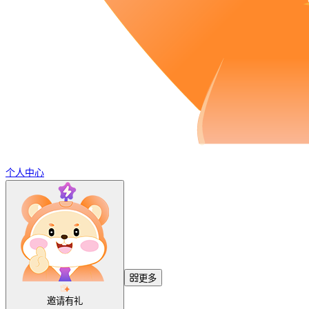
个人中心
更多
邀请有礼