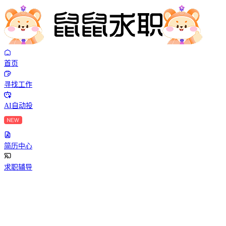
首页
寻找工作
AI自动投
简历中心
求职辅导