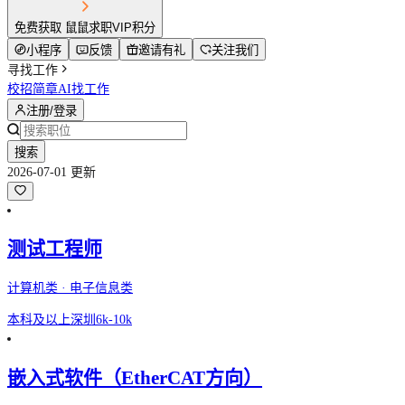
免费获取 鼠鼠求职VIP积分
小程序
反馈
邀请有礼
关注我们
寻找工作
校招简章
AI找工作
注册/登录
搜索
2026-07-01 更新
测试工程师
计算机类 · 电子信息类
本科及以上
深圳
6k-10k
嵌入式软件（EtherCAT方向）