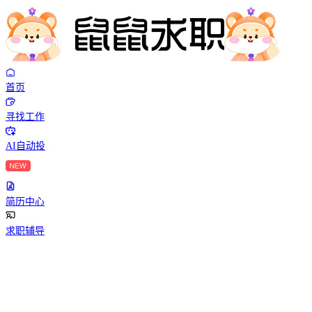
首页
寻找工作
AI自动投
简历中心
求职辅导