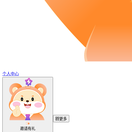
个人中心
更多
邀请有礼