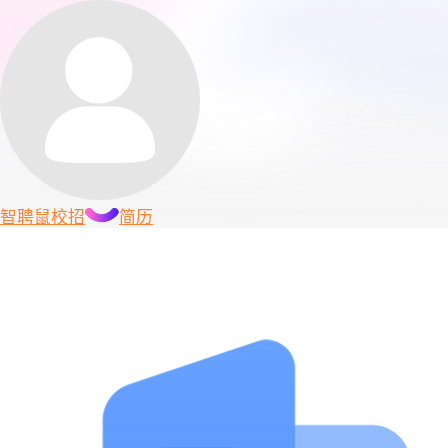
智聘鼠
校招
简历