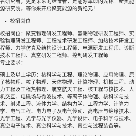
名研究者，更是未来的缔造者，是能源革命的先锋。新奥能
源研究院，等你来开启聚变能源的新纪元！
校招岗位
校招岗位：
聚变物理
研发工程师、
氢硼物理
研发工程师、
实
验物理
研发工程师、
工程技术
研发工程师、
加热技术
研发工
程师、
力学仿真及结构设计工程师
、
电源研发工程师
、
诊断
技术
工程师、
真空研发工程师
、
控制研发工程师
专业要求：
硕士及以上
学历：
核科学与工程、理论物理、应用物理、原
子核物理、粒子物理、天体物理、计算物理
、
机械工程、动
力工程及工程热物理、航空航天工程、核工程与核技术
、
人
机交互
、
电磁场与微波技术、等离子体物理、核科学与技
术、射频工程
、
流体力学、结构力学、工程力学、计算力
学
、
电气工程、电力电子及电气传动、高电压与绝缘技术
、
光学工程、光学与光学仪器、光学设计
、
电子科学与技术
、
真空电子技术、真空科学与技术、真空与过程装备
等。