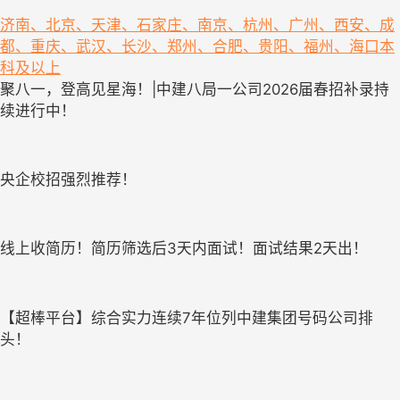
济南、北京、天津、石家庄、南京、杭州、广州、西安、成
都、重庆、武汉、长沙、郑州、合肥、贵阳、福州、海口
本
科及以上
聚八一，登高见星海！|中建八局一公司2026届春招补录持
续进行中！
央企校招强烈推荐！
线上收简历！简历筛选后3天内面试！面试结果2天出！
【超棒平台】综合实力连续7年位列中建集团号码公司排
头！