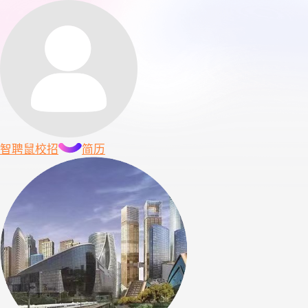
智聘鼠
校招
简历