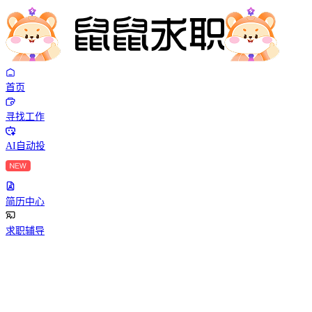
首页
寻找工作
AI自动投
简历中心
求职辅导