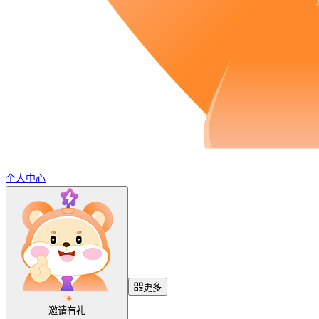
个人中心
更多
邀请有礼