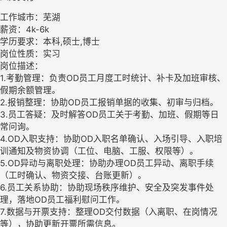
工作城市：芜湖
薪资：4k-6k
学历要求：本科,硕士,博士
岗位性质：实习
岗位描述：
1.考勤管理：负责OD员工月度工时统计、补卡及加班审核、
假期余额管理。
2.报销整理：协助OD员工报销单据的收集、初审与归档。
3.员工答疑：及时解答OD员工关于考勤、加班、假期等日
常问询。
4.OD入职支持：协助OD入职名单确认、入场引导、入职培
训通知及物资协调（工位、电脑、工服、权限等）。
5.OD异动与离职处理：协助办理OD员工异动、离职手续
（工时确认、物资交接、台账更新）。
6.员工关系协助：协助现场秩序维护、安全及突发事件处
理，落地OD员工福利慰问工作。
7.数据与开票支持：整理OD交付数据（入离职、在岗情况
等），协助更新开票所需信息。