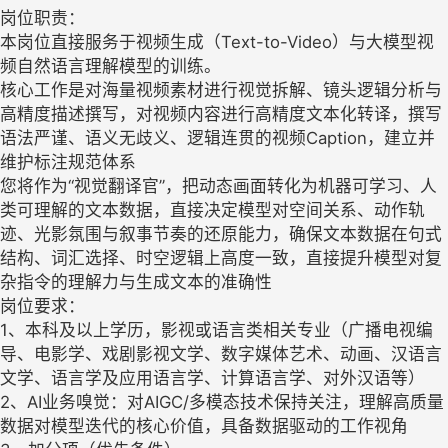
岗位职责：
本岗位直接服务于视频生成（Text-to-Video）与大模型视
频自然语言理解模型的训练。
核心工作是对海量视频素材进行视觉拆解、镜头逻辑分析与
高精度描述撰写，对视频内容进行高精度文本化转译，撰写
语法严谨、语义无歧义、逻辑连贯的视频Caption，建立并
维护标注规范体系
您将作为“视觉翻译官”，把动态画面转化为机器可学习、人
类可理解的文本数据，直接决定模型对空间关系、动作轨
迹、光影氛围与叙事节奏的还原能力，确保文本数据在句式
结构、词汇选择、时空逻辑上高度一致，直接提升模型对复
杂指令的理解力与生成文本的准确性
岗位要求：
1、本科及以上学历，影视或语言类相关专业（广播电视编
导、电影学、戏剧影视文学、数字媒体艺术、动画、汉语言
文学、语言学及应用语言学、计算语言学、对外汉语等）
2、AI业务嗅觉：对AIGC/多模态技术保持关注，理解高质量
数据对模型迭代的核心价值，具备数据驱动的工作视角