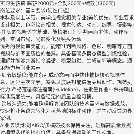
实习生薪资:底薪2000元+全勤200元+绩效(1300元)
岗位要求：基本要求(硬性门槛)
本科及以上学历，美学或视觉相关专业(美院优先，专业要求
设计相关、色彩绘画相关、视觉传达、动画、编导、摄影等)
·扎实的视听语言基础，能精准识别评判画面主体、动作序
列、空间布局、光影变化及镜头运动。
优秀的视觉审美能力，能精准判断风格、色彩、明暗等方面
视频与参考图质检的差异。具备基础多模态模型训练经验，
理解并能够判断指令遵循、模型幻觉、生成崩坏等概念。通
用能力与职业素养
·细节敏感度:能在杂乱或动态画面中快速捕捉核心视觉信
息，区分主次元素，避免过度联想或遗漏关键动作。规范执
行力:严格遵循标注指南(Guideline)，在批量作业中保持输出
标准高度统一，具备稳定的质量自检习惯。
·跨域沟通力:能准确理解算法团队的技术需求与数据规范，
快速将业务语言转化为可落地的标注动作，并主动反馈边界
案例。
AI业务嗅觉:对AIGC/多模态技术保持关注，理解高质量数据
对模型迭代的核心价值，具备数据驱动的工作视角。