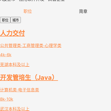
职位
简章
职位
城市
人力交付
公共管理类·工商管理类·心理学类
4k-6k
芜湖
本科及以上
开发管培生（Java）
计算机类·电子信息类
8k-10k
武汉
本科及以上