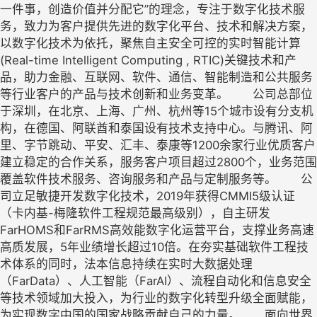
一件事，创造价值并分配它”的理念，专注于数字化技术服
务，致力为客户提供先进的数字化平台、技术和解决方案，
以数字化技术为依托，聚焦自主安全可控的实时智能计算
(Real-time Intelligent Computing , RTIC)关键技术和产
品，助力金融、互联网、软件、通信、智能制造和公共服务
等行业客户的产品与技术创新和业务变革。 公司总部位
于深圳，在北京、上海、广州、杭州等15个城市设有分支机
构，在德国、阿联酋和泰国设有技术支持中心。与腾讯、阿
里、字节跳动、平安、汇丰、泰康等1200余家行业优质客户
建立稳定的合作关系，服务客户项目超过2800个，业务范围
覆盖软件技术服务、咨询服务和产品与定制服务等。 公
司立足敏捷开发数字化技术，2019年获得CMMI5级认证
（卡内基-梅隆软件工程规范最高级别），自主研发
FarHOMS和FarRMS高效能数字化运营平台，支撑业务高速
高质发展，5年业绩增长超过10倍。在夯实基础软件工程技
术体系的同时，法本信息持续在实时大数据处理
（FarData）、人工智能（FarAI）、流程自动化和信息安全
等技术领域加大投入，为行业的数字化转型升级全面赋能，
为实现数字中国的国家战略贡献自己的力量。 面向世界