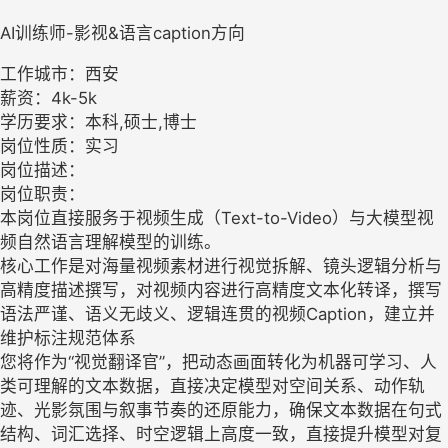
AI训练师-影视&语言caption方向
工作城市：西安
薪资：4k-5k
学历要求：本科,硕士,博士
岗位性质：实习
岗位描述：
岗位职责：
本岗位直接服务于视频生成（Text-to-Video）与大模型视
频自然语言理解模型的训练。
核心工作是对海量视频素材进行视觉拆解、镜头逻辑分析与
高精度描述撰写，对视频内容进行高精度文本化转译，撰写
语法严谨、语义无歧义、逻辑连贯的视频Caption，建立并
维护标注规范体系
您将作为“视觉翻译官”，把动态画面转化为机器可学习、人
类可理解的文本数据，直接决定模型对空间关系、动作轨
迹、光影氛围与叙事节奏的还原能力，确保文本数据在句式
结构、词汇选择、时空逻辑上高度一致，直接提升模型对复