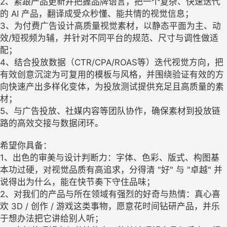
2、紧跟产品更新并把握品牌语言，把一个复杂、快速迭代
的 AI 产品，翻译成受众秒懂、能共情的视觉信息；
3、为付费广告设计高质量视觉素材，以静态平面为主、动
效/短视频为辅，并针对不同平台的规范、尺寸与调性做适
配；
4、结合投放数据（CTR/CPA/ROAS等）迭代视觉方向，把
有效创意沉淀为可复用的模板与风格，并围绕验证有效的方
向快速产出多样化变体，为投放测试提供充足且高质量的素
材；
5、与广告投放、社媒内容等团队协作，确保素材到投放链
路的高效交接与数据闭环。
希望你具备：
1、出色的审美与设计判断力：字体、色彩、版式、构图基
本功过硬，对视觉品质有高追求，分得清 "好" 与 "卓越" 并
说得出为什么，能在快节奏下守住品味；
2、对我们的产品与所在领域有强烈的好奇与热情：真心喜
欢 3D / 创作 / 游戏这类事物，愿意花时间钻研产品，并乐
于想办法把它讲给别人听；