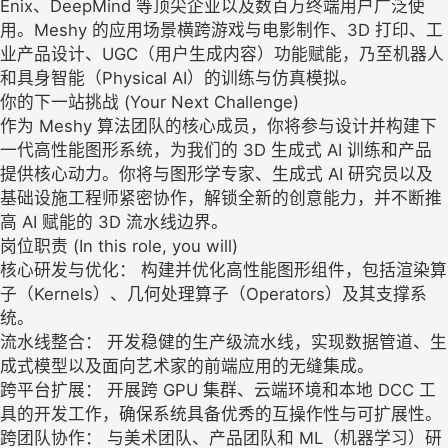
Enix、DeepMind 等顶尖企业以及数百万终端用户广泛使
用。Meshy 的应用场景横跨游戏与电影制作、3D 打印、工
业产品设计、UGC（用户生成内容）功能赋能，乃至机器人
和具身智能（Physical AI）的训练与仿真模拟。
你的下一站挑战 (Your Next Challenge)
作为 Meshy 算法团队的核心成员，你将参与设计并构建下
一代高性能图形系统，为我们的 3D 生成式 AI 训练和产品
提供核心动力。你将与图形学专家、生成式 AI 研究员以及
基础设施工程师紧密协作，解锁全新的创意能力，并不断推
高 AI 赋能的 3D 流水线边界。
岗位职责 (In this role, you will)
核心研发与优化： 构建并优化高性能图形组件，包括渲染算
子（Kernels）、几何处理算子（Operators）及其支撑系
统。
流水线整合： 开发稳健的生产级流水线，实现数据管道、生
成式模型以及面向艺术家的前端应用的无缝集成。
跨平台扩展： 开展跨 GPU 集群、云端环境和本地 DCC 工
具的开发工作，确保系统具备优秀的互操作性与可扩展性。
跨团队协作： 与美术团队、产品团队和 ML（机器学习）研