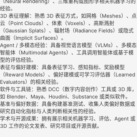
（Neural Rendering）、三维重构或图形学相关机器学习的
经验。
3D 表征理解：熟悉 3D 表征方式，如网格（Meshes）、点
云（Point Clouds）、体素（Voxels）、高斯溅射
（Gaussian Splats）、辐射场（Radiance Fields）或隐式
曲面（Implicit Surfaces）。
Agent / 多模态经验：具备视觉语言模型（VLMs）、多模态
智能体（Multimodal Agents）、工具调用智能体或基于模
型的评估经验。
表征与偏好建模：具备表征学习、感知指标、奖励模型
（Reward Models）、偏好建模或可学习评估器（Learned
Evaluators）的相关经验。
软件与工具链：熟悉 DCC（数字内容创作）工具或 3D 库，
如 Blender、Maya、Houdini、Substance 或类似软件。
基准与偏好数据：具备构建基准测试、收集人类偏好数据或
研究自动化指标与人类判断相关性的经验。
学术与开源成果：拥有展示相关机器学习、评估、Agent 或
3D 工作的论文发表、研究项目或开源贡献。