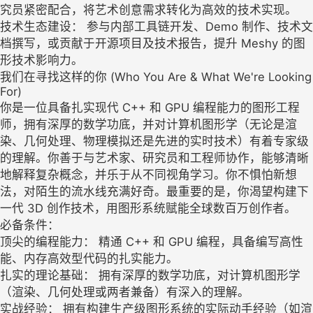
究员紧密配合，将艺术创意需求转化为高效的技术实现。
技术生态建设： 参与内部工具链开发、Demo 制作、技术文
档撰写，或贡献于开源项目及技术报告，提升 Meshy 的图
形技术影响力。
我们在寻找这样的你 (Who You Are & What We're Looking
For)
你是一位具备扎实现代 C++ 和 GPU 编程能力的图形工程
师，拥有深厚的数学功底，并对计算机图形学（无论是渲
染、几何处理、物理模拟还是先进的实时技术）有着专家级
的理解。你善于与艺术家、研究员和工程师协作，能够清晰
地解释复杂概念，并乐于从不同视角学习。你不惧怕新想
法，对陌生的流水线充满好奇。最重要的是，你渴望构建下
一代 3D 创作技术，用图形系统赋能全球数百万创作者。
必备条件：
顶尖的编程能力： 精通 C++ 和 GPU 编程，具备编写高性
能、内存高效型代码的扎实能力。
扎实的理论基础： 拥有深厚的数学功底，对计算机图形学
（渲染、几何处理或两者兼备）有深入的理解。
实战经验： 拥有构建生产级图形系统的实际动手经验（如渲