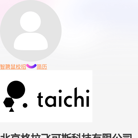
智聘鼠
校招
简历