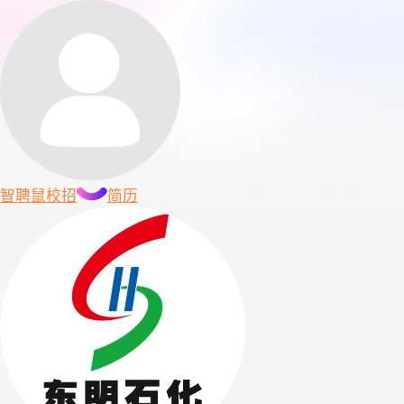
智聘鼠
校招
简历