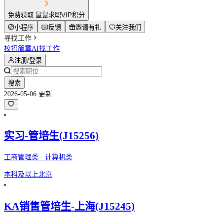
免费获取 鼠鼠求职VIP积分
小程序
反馈
邀请有礼
关注我们
寻找工作
校招简章
AI找工作
注册/登录
搜索
2026-05-06 更新
实习-管培生(J15256)
工商管理类 · 计算机类
本科及以上
北京
KA销售管培生-上海(J15245)