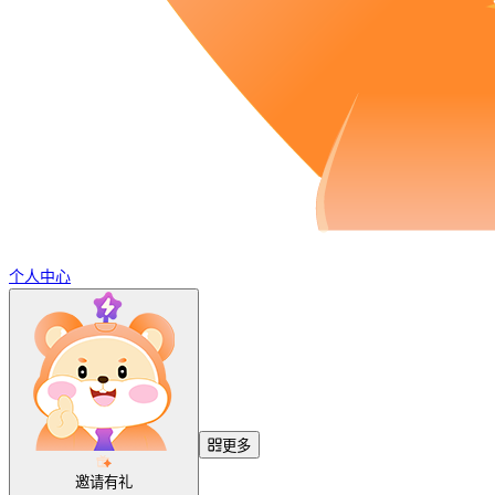
个人中心
更多
邀请有礼