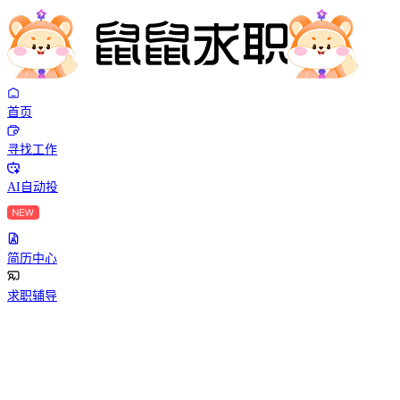
首页
寻找工作
AI自动投
简历中心
求职辅导