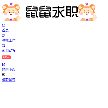
首页
寻找工作
AI自动投
简历中心
求职辅导