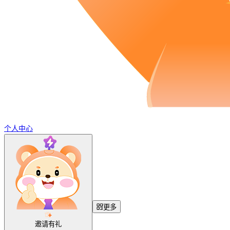
个人中心
更多
邀请有礼