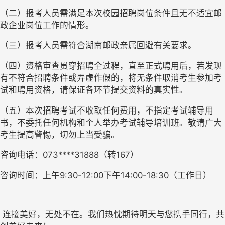
（二）
报考人员需满足本次校园招聘岗位条件
且
无不适宜邮
政企业岗位工作的情形。
（三）
报考人员需符合湖南邮政亲属回避有关要求。
（四）
资格审查贯穿招聘全过程
，
直至正式聘用后，若发现
有不符合招聘条件或弄虚作假的，将无条件取消考生参加考
试和聘用资格，请保证各环节提交
资料
的真实性。
（五）
本次招聘考试不收取任何费用，不指定考试辅导用
书，不委托任何机构和个人举办考试辅导培训班。敬请广大
考生提高警惕，切勿上当受骗。
咨询
电话：
073****31888（转167）
咨询时间：上午
9:30-12:00下午14:00-18:30（工作日）
连接美好，无处不在。我们热忱期待明天与您携手同行，共