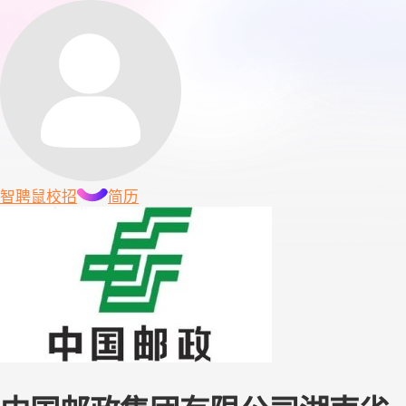
智聘鼠
校招
简历