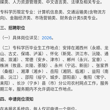
媒类、人力资源管理类、中文语言类、法律
及相关专业
。
专科学历限定专业：计算机信息类、交通运输类
(含物流方
向)、金融经济类、市场营销类、财务会计类5类专业。
三、招聘职位
（一）具体岗位详见：
2026
。
（二）专科学历毕业生工作地点：安排在湘西州（永顺、龙
山、古丈、保靖、泸溪）、怀化（新晃、洪江市、沅陵、通
道、溆浦）、常德（安乡、津市）、郴州（永兴、宜章）、
株洲（攸县、炎陵、茶陵）、永州（宁远、新田）、张家界
（桑植）、湘潭（湘乡）、岳阳（湘阴、临湘）、益阳（南
县、沅江）、邵阳（绥宁、城步、邵阳县）、衡阳（常宁、
耒阳）、长沙（宁乡）县（
市
）分公司农村网点工作，服务
期三年，服务期内不允许调动工作地点。
四、申请岗位须知
在本报名系统内
，
每人
仅
可申请一个岗位。