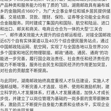
产品种类和服务能力均有了质的飞跃。湖南邮政具有遍布城
乡的金融网点
1660个，为广大企事业单位和城乡居民提供储
蓄、交易结算、贷款、理财、保险、证券等全功能全业务综
合金融服务。同时建成了集国内和国际、航空和陆运、进口
和出口、邮关和商关、电商云仓合为一体的大型“三关合
一”、邮件通关效能大大提升的综合邮运枢纽，对接全国邮政
近6万个自有实体渠道以及40万个综合便民服务站点，通过
中国邮政陆运网、航空网，实现了与全国各地以及世界200
多个国家和地区的物理联接。邮政“通政、通民、通商”的功
能进一步完善，履行国企政治责任、社会责任和经济责任的
能力不断增强，服务社会民生和国民经济的作用更加突显，
对社会的贡献度不断提高。
与此同时，湖南邮政始终高度重视人才队伍建设，实施人才
强邮战略，不断完善人才选拔、培养、使用和激励机制，建
立科学的人才发展体系，打通人才发展通道，加快人才成长
步伐，并建立了以岗位管理为基础的一岗多薪的宽带薪酬体
系，激励员工不断提升自身能力素质和业绩水平，实现企业
与员工的共同发展。