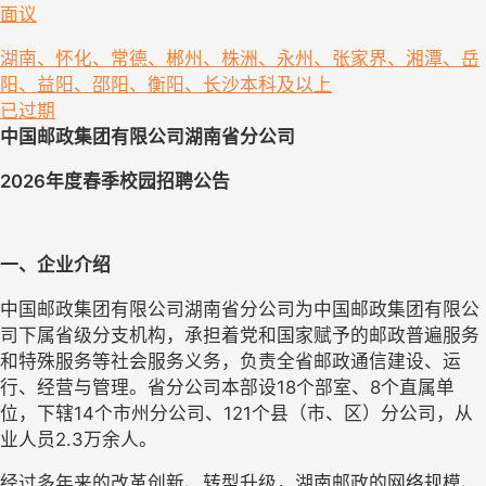
面议
湖南、怀化、常德、郴州、株洲、永州、张家界、湘潭、岳
阳、益阳、邵阳、衡阳、长沙
本科及以上
已过期
中国邮政集团有限公司湖南省分公司
2026
年度
春季
校园招聘公告
一、企业介绍
中国邮政集团有限公司湖南省分公司为中国邮政集团有限公
司下属省级分支机构，承担着党和国家赋予的邮政普遍服务
和特殊服务等社会服务义务，负责全省邮政通信建设、运
行、经营与管理。省分公司本部设
18
个部室
、
8
个直属单
位
，
下辖
14个市州分公司、121个县（市
、
区）分公司，从
业人员
2.3万余人。
经过多年来的改革创新、转型升级，湖南邮政的网络规模、