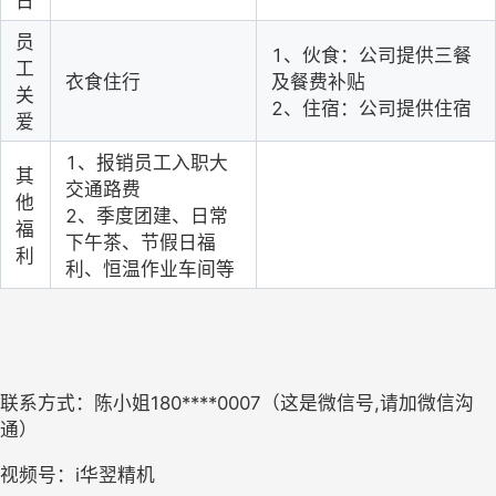
日
员
1、伙食：公司提供三餐
工
衣食住行
及餐费补贴
关
2、住宿：公司提供住宿
爱
1、报销员工入职大
其
交通路费
他
2、季度团建、日常
福
下午茶、节假日福
利
利、恒温作业车间等
联系方式：陈小姐180****0007（这是微信号,请加微信沟
通）
视频号：i华翌精机