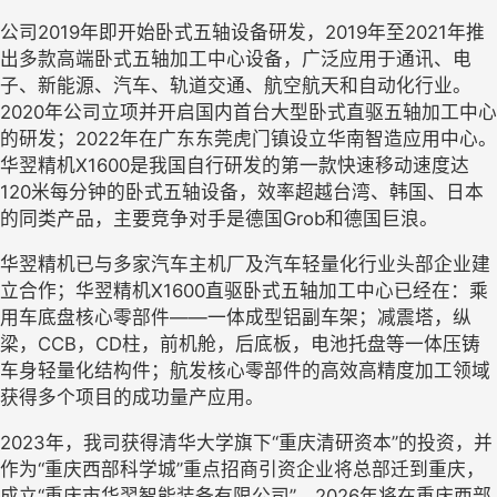
公司2019年即开始卧式五轴设备研发，2019年至2021年推
出多款高端卧式五轴加工中心设备，广泛应用于通讯、电
子、新能源、汽车、轨道交通、航空航天和自动化行业。
2020年公司立项并开启国内首台大型卧式直驱五轴加工中心
的研发；2022年在广东东莞虎门镇设立华南智造应用中心。
华翌精机X1600是我国自行研发的第一款快速移动速度达
120米每分钟的卧式五轴设备，效率超越台湾、韩国、日本
的同类产品，主要竞争对手是德国Grob和德国巨浪。
华翌精机已与多家汽车主机厂及汽车轻量化行业头部企业建
立合作；华翌精机X1600直驱卧式五轴加工中心已经在：乘
用车底盘核心零部件——一体成型铝副车架；减震塔，纵
梁，CCB，CD柱，前机舱，后底板，电池托盘等一体压铸
车身轻量化结构件；航发核心零部件的高效高精度加工领域
获得多个项目的成功量产应用。
2023年，我司获得清华大学旗下“重庆清研资本”的投资，并
作为“重庆西部科学城”重点招商引资企业将总部迁到重庆，
成立“重庆市华翌智能装备有限公司”。2026年将在重庆西部