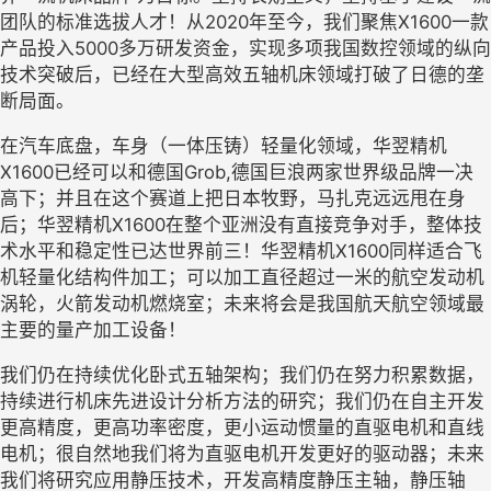
团队的标准选拔人才！从2020年至今，我们聚焦X1600一款
产品投入5000多万研发资金，实现多项我国数控领域的纵向
技术突破后，已经在大型高效五轴机床领域打破了日德的垄
断局面。
在汽车底盘，车身（一体压铸）轻量化领域，华翌精机
X1600已经可以和德国Grob,德国巨浪两家世界级品牌一决
高下；并且在这个赛道上把日本牧野，马扎克远远甩在身
后；华翌精机X1600在整个亚洲没有直接竞争对手，整体技
术水平和稳定性已达世界前三！华翌精机X1600同样适合飞
机轻量化结构件加工；可以加工直径超过一米的航空发动机
涡轮，火箭发动机燃烧室；未来将会是我国航天航空领域最
主要的量产加工设备！
我们仍在持续优化卧式五轴架构；我们仍在努力积累数据，
持续进行机床先进设计分析方法的研究；我们仍在自主开发
更高精度，更高功率密度，更小运动惯量的直驱电机和直线
电机；很自然地我们将为直驱电机开发更好的驱动器；未来
我们将研究应用静压技术，开发高精度静压主轴，静压轴