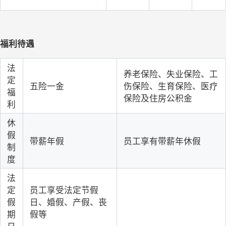
福利待遇
法
养老保险、失业保险、工
定
五险一金
伤保险、生育保险、医疗
福
保险及住房公积金
利
休
假
带薪年假
员工享有带薪年休假
制
度
法
定
员工享受法定节假
假
日、婚假、产假、丧
期
假等