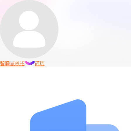
智聘鼠
校招
简历