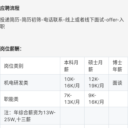
应聘流程
投递简历-简历初筛-电话联系-线上或者线下面试-offer-入
职
岗位薪酬：
本科月
硕士月
博士
岗位类别
薪
薪
年薪
10K-
12K-
机电研发类
面谈
16K/月
19K/月
7K-
9K-
职能类
13K/月
16K/月
注：年综合薪资为13W-
25W,十三薪