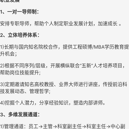
职业发展 
1
、
一对一
导师制
：
安排专职导师，帮助个人制定职业发展计划，加速成长 。
2
、
立体
培养体系
：
1)长期与国内知名院校合作，提供工程硕博/MBA学历教育提
升机会；
2)根据不同序列/层级，开展横纵联合“五新”人才培养项目，
帮助岗位技能提升;
3)定期邀请知名高校教授、业界大师进行讲座，传授前沿科
技发展动态、管理哲学;
4)挖掘个人潜力，分享经验知识，塑造内部讲师。
3
、
多维
发展通道
：
1)管理通道：员工→主管→科室副主任→科室主任→中心副