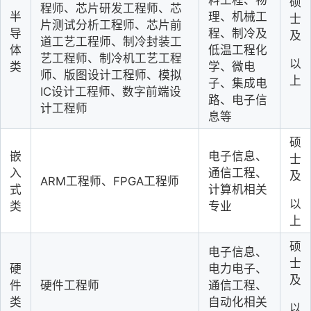
料工程、物
硕
程师、芯片研发工程师、芯
半
理、机械工
士
片测试分析工程师、芯片前
导
程、制冷及
及
道工艺工程师、制冷封装工
体
低温工程化
艺工程师、制冷机工艺工程
以
类
学、微电
师、版图设计工程师、模拟
上
子、集成电
IC设计工程师、数字前端设
路、电子信
计工程师
息等
硕
嵌
电子信息、
士
入
通信工程、
及
ARM工程师、FPGA工程师
式
计算机相关
以
类
专业
上
硕
电子信息、
士
硬
电力电子、
及
件
硬件工程师
通信工程、
类
自动化相关
以