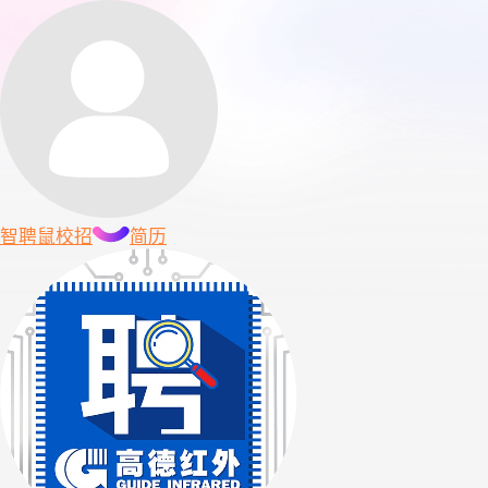
智聘鼠
校招
简历