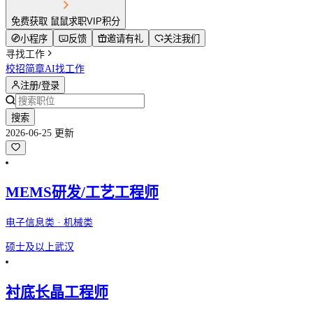
免费获取 鼠鼠求职VIP积分
小程序
反馈
邀请有礼
关注我们
寻找工作
校招简章
AI找工作
注册/登录
搜索
2026-06-25 更新
MEMS研发/工艺工程师
电子信息类 · 机械类
硕士及以上
武汉
衬底长晶工程师