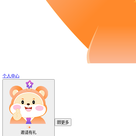
个人中心
更多
邀请有礼