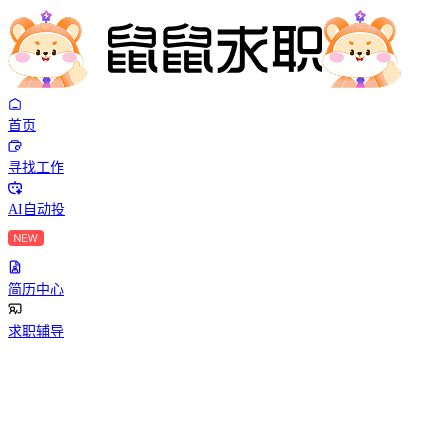
首页
寻找工作
AI自动投
简历中心
求职辅导